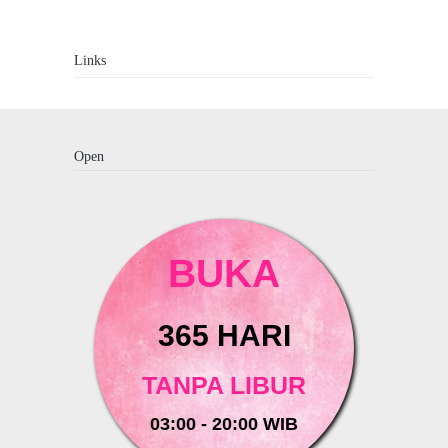
Links
Open
BUKA
365 HARI
TANPA LIBUR
03:00 - 20:00 WIB