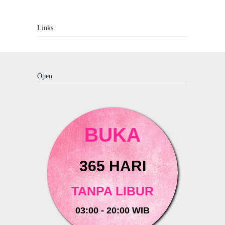
Links
Open
BUKA
365 HARI
TANPA LIBUR
03:00 - 20:00 WIB